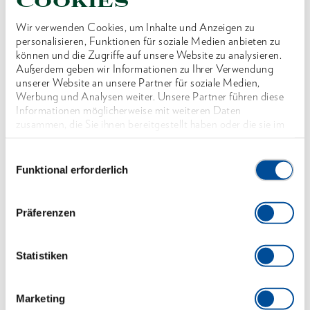
Cookies
Kräftige, im Gesenk geschmiedete Ausführung
Wir verwenden Cookies, um Inhalte und Anzeigen zu
Einstellskala zum gleichmäßigen Justieren der
personalisieren, Funktionen für soziale Medien anbieten zu
Abzughaken. Erlaubt auch bei höchsten
können und die Zugriffe auf unsere Website zu analysieren.
Außerdem geben wir Informationen zu Ihrer Verwendung
Abzugkräften ein zentrisches und kraftoptimiertes
unserer Website an unsere Partner für soziale Medien,
Abziehen
Werbung und Analysen weiter. Unsere Partner führen diese
Informationen möglicherweise mit weiteren Daten
Verlängerte Abzughaken
zusammen, die Sie ihnen bereitgestellt haben oder die sie im
Durch Umstecken der Haken als Außen- und
Rahmen Ihrer Nutzung der Dienste gesammelt haben. Unsere
vollständige Datenschutzerklärung finden Sie
hier
Einwilligungsauswahl
Innenabzieher verwendbar
Funktional erforderlich
Austauschbare Haken für mehrere Spanntiefen
lieferbar
Präferenzen
Nachrüstbar mit Hydraulikspindel (s.Tabelle)
Statistiken
Abmessungen und Gewichte
Marketing
Lieferumfang