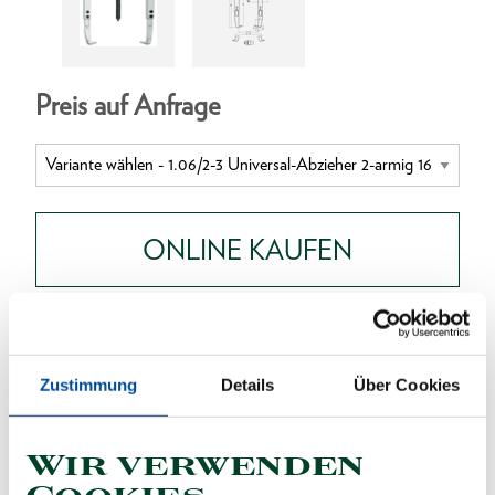
Preis auf Anfrage
ONLINE KAUFEN
HÄNDLER FINDEN
Zustimmung
Details
Über Cookies
Produktlinie
EAN
4036976103427
Wir verwenden
Produktbeschreibung