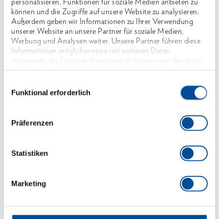
personalisieren, Funktionen für soziale Medien anbieten zu
können und die Zugriffe auf unsere Website zu analysieren.
Technische und wirtschaftliche Vorteile durch die
Außerdem geben wir Informationen zu Ihrer Verwendung
variable Spanntiefe und das selbsttätige
unserer Website an unsere Partner für soziale Medien,
Werbung und Analysen weiter. Unsere Partner führen diese
Anpressen der Haken
Informationen möglicherweise mit weiteren Daten
Besonders geeignet zum Abziehen von
zusammen, die Sie ihnen bereitgestellt haben oder die sie im
Rahmen Ihrer Nutzung der Dienste gesammelt haben. Unsere
Keilriemenscheiben und Schwungscheiben, die auf
vollständige Datenschutzerklärung finden Sie
hier
Einwilligungsauswahl
längeren Wellen sitzen
Funktional erforderlich
Nachrüstbar mit Hydraulikspindel
Präferenzen
Abmessungen und Gewichte
Statistiken
Lieferumfang
Marketing
Technische Eigenschaften