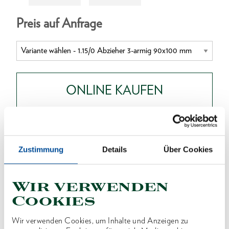
Preis auf Anfrage
ONLINE KAUFEN
HÄNDLER FINDEN
Zustimmung
Details
Über Cookies
Produktlinie
EAN
4036976104639
Wir verwenden
Produktbeschreibung
Cookies
Bewährte, besonders kräftige Ausführung zum
Wir verwenden Cookies, um Inhalte und Anzeigen zu
Abziehen von Scheiben, Rädern, Kugellager usw.