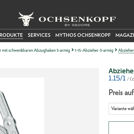
RODUKTE
SERVICES
MYTHOS OCHSENKOPF
MAGAZ
r mit schwenkbaren Abzughaken 3-armig
1-15-Abzieher-3-armig
Abzieher
Abziehe
1.15/1
/ C
Preis au