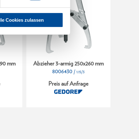
lle Cookies zulassen
390 mm
Abzieher 3-armig 250x260 mm
Abzieh
8006430
/
1.15/3
e
Preis auf Anfrage
P