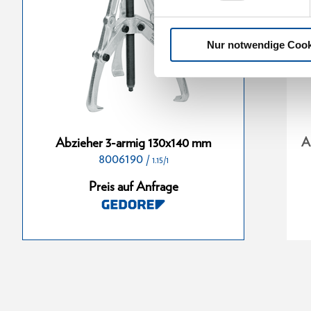
Nur notwendige Cook
g 90x100 mm
Abzieher 3-armig 200x210 mm
A
Abzieher 3-armig 130x140 mm
8006190
8006350
/
/
/
1.15/1
1.15/0
1.15/2
Preis auf Anfrage
nfrage
Preis auf Anfrage