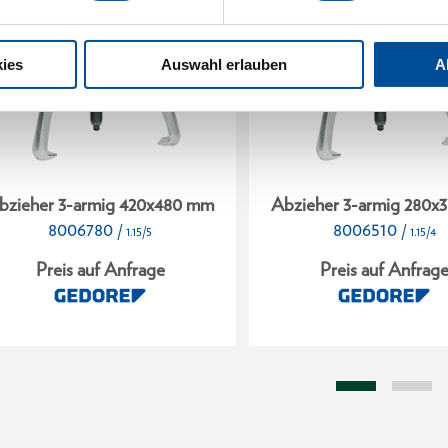
ies
Auswahl erlauben
A
bzieher 3-armig 420x480 mm
Abzieher 3-armig 280x
8006780
8006510
/
/
1.15/5
1.15/4
Preis auf Anfrage
Preis auf Anfrag