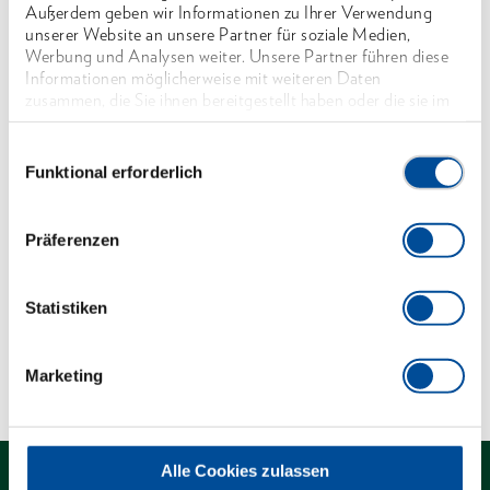
Außerdem geben wir Informationen zu Ihrer Verwendung
Die doppelseitig verwendbaren breiten oder
unserer Website an unsere Partner für soziale Medien,
schmalen Hakenenden pressen sich beim Belasten
Werbung und Analysen weiter. Unsere Partner führen diese
Informationen möglicherweise mit weiteren Daten
selbsttätig an
zusammen, die Sie ihnen bereitgestellt haben oder die sie im
Rahmen Ihrer Nutzung der Dienste gesammelt haben. Unsere
Verwendung bei Kühllüfter mit 3-Loch ab 10 mm
vollständige Datenschutzerklärung finden Sie
hier
Einwilligungsauswahl
Lochdurchmesser
Funktional erforderlich
Abmessungen und Gewichte
Präferenzen
Lieferumfang
Statistiken
Technische Eigenschaften
Marketing
Alle Cookies zulassen