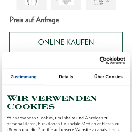
Preis auf Anfrage
ONLINE KAUFEN
HÄNDLER FINDEN
Zustimmung
Details
Über Cookies
Produktlinie
EAN
4036976104653
Wir verwenden
Produktbeschreibung
Cookies
Besonders schlanke Haken, doppelseitig
Wir verwenden Cookies, um Inhalte und Anzeigen zu
verwendbar, mit dreifacher Verstellmöglichkeit der
personalisieren, Funktionen für soziale Medien anbieten zu
Spanntiefe
können und die Zugriffe auf unsere Website zu analysieren.