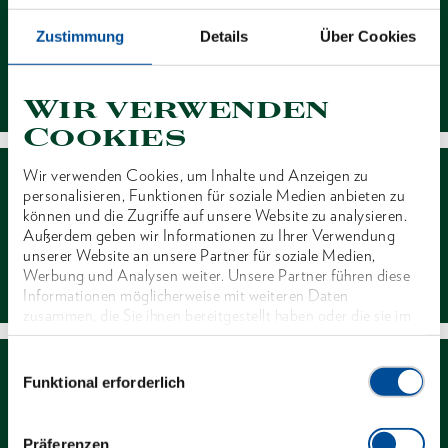
Zustimmung
Details
Über Cookies
Kontakt
Wir verwenden
Cookies
Wir verwenden Cookies, um Inhalte und Anzeigen zu
personalisieren, Funktionen für soziale Medien anbieten zu
können und die Zugriffe auf unsere Website zu analysieren.
Außerdem geben wir Informationen zu Ihrer Verwendung
unserer Website an unsere Partner für soziale Medien,
Händlersuche
Werbung und Analysen weiter. Unsere Partner führen diese
Informationen möglicherweise mit weiteren Daten
zusammen, die Sie ihnen bereitgestellt haben oder die sie im
Rahmen Ihrer Nutzung der Dienste gesammelt haben. Unsere
vollständige Datenschutzerklärung finden Sie
hier
Einwilligungsauswahl
Funktional erforderlich
Präferenzen