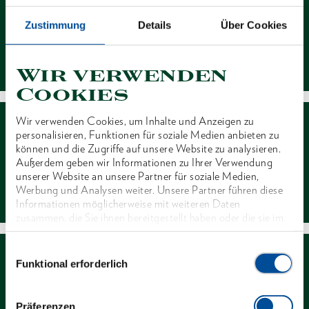
Zustimmung
Details
Über Cookies
Kontakt
Wir verwenden
Cookies
Wir verwenden Cookies, um Inhalte und Anzeigen zu
personalisieren, Funktionen für soziale Medien anbieten zu
können und die Zugriffe auf unsere Website zu analysieren.
Außerdem geben wir Informationen zu Ihrer Verwendung
unserer Website an unsere Partner für soziale Medien,
Händlersuche
Werbung und Analysen weiter. Unsere Partner führen diese
Informationen möglicherweise mit weiteren Daten
zusammen, die Sie ihnen bereitgestellt haben oder die sie im
Rahmen Ihrer Nutzung der Dienste gesammelt haben. Unsere
vollständige Datenschutzerklärung finden Sie
hier
Einwilligungsauswahl
Funktional erforderlich
Präferenzen