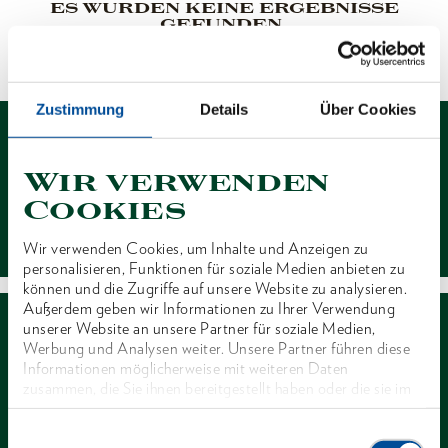
ES WURDEN KEINE ERGEBNISSE
GEFUNDEN.
1 von 1
Zustimmung
Details
Über Cookies
Wir verwenden
Cookies
Kontakt
Wir verwenden Cookies, um Inhalte und Anzeigen zu
personalisieren, Funktionen für soziale Medien anbieten zu
können und die Zugriffe auf unsere Website zu analysieren.
Außerdem geben wir Informationen zu Ihrer Verwendung
unserer Website an unsere Partner für soziale Medien,
Werbung und Analysen weiter. Unsere Partner führen diese
Informationen möglicherweise mit weiteren Daten
zusammen, die Sie ihnen bereitgestellt haben oder die sie im
Rahmen Ihrer Nutzung der Dienste gesammelt haben. Unsere
Händlersuche
vollständige Datenschutzerklärung finden Sie
hier
Einwilligungsauswahl