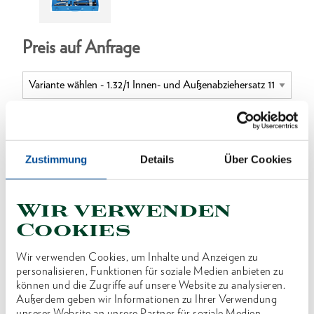
Preis auf Anfrage
ONLINE KAUFEN
Zustimmung
Details
Über Cookies
HÄNDLER FINDEN
Wir verwenden
Cookies
Produktlinie
EAN
4036976105476
Wir verwenden Cookies, um Inhalte und Anzeigen zu
personalisieren, Funktionen für soziale Medien anbieten zu
Produktbeschreibung
können und die Zugriffe auf unsere Website zu analysieren.
Außerdem geben wir Informationen zu Ihrer Verwendung
Garnituren mit Innenausziehern, Gegenstützen,
unserer Website an unsere Partner für soziale Medien,