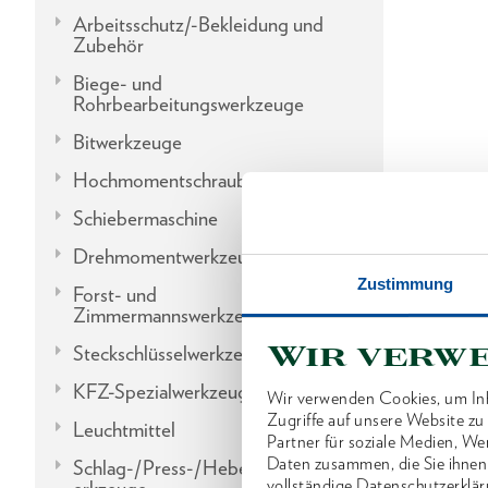
Arbeitsschutz/-Bekleidung und
Zubehör
Biege- und
Rohrbearbeitungswerkzeuge
Bitwerkzeuge
Hochmomentschraubgeräte
Schiebermaschine
Drehmomentwerkzeuge
Zustimmung
Forst- und
Zimmermannswerkzeuge
Wir verw
Steckschlüsselwerkzeuge
KFZ-Spezialwerkzeuge
Wir verwenden Cookies, um Inh
Zugriffe auf unsere Website z
Leuchtmittel
Partner für soziale Medien, We
Daten zusammen, die Sie ihnen
Schlag-/Press-/Hebel-/Einbauw
vollständige Datenschutzerklär