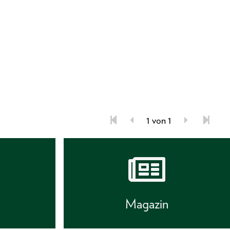
1 von 1
s
Magazin