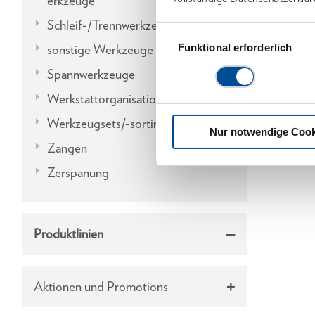
erkzeuge
Schleif-/Trennwerkzeuge
Einwilligungsauswahl
sonstige Werkzeuge
Funktional erforderlich
Spannwerkzeuge
Werkstattorganisation
Werkzeugsets/-sortimente
Nur notwendige Cook
Zangen
Zerspanung
Produktlinien
Aktionen und Promotions