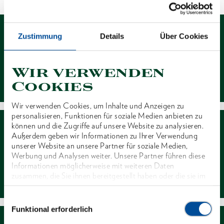
Zustimmung
Details
Über Cookies
Wir verwenden
Kontakt
Cookies
Wir verwenden Cookies, um Inhalte und Anzeigen zu
personalisieren, Funktionen für soziale Medien anbieten zu
können und die Zugriffe auf unsere Website zu analysieren.
Außerdem geben wir Informationen zu Ihrer Verwendung
unserer Website an unsere Partner für soziale Medien,
Werbung und Analysen weiter. Unsere Partner führen diese
Informationen möglicherweise mit weiteren Daten
Händlersuche
zusammen, die Sie ihnen bereitgestellt haben oder die sie im
Rahmen Ihrer Nutzung der Dienste gesammelt haben. Unsere
vollständige Datenschutzerklärung finden Sie
hier
Einwilligungsauswahl
Funktional erforderlich