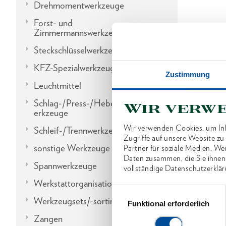
Drehmomentwerkzeuge
Forst- und
Zimmermannswerkzeuge
Steckschlüsselwerkzeuge
KFZ-Spezialwerkzeuge
Zustimmung
Leuchtmittel
Schlag-/Press-/Hebel-/Einbauw
Wir verw
erkzeuge
Wir verwenden Cookies, um Inh
Schleif-/Trennwerkzeuge
Zugriffe auf unsere Website z
sonstige Werkzeuge
Partner für soziale Medien, We
Daten zusammen, die Sie ihnen
Spannwerkzeuge
vollständige Datenschutzerklär
Werkstattorganisation
Einwilligungsauswahl
Werkzeugsets/-sortimente
Funktional erforderlich
Zangen