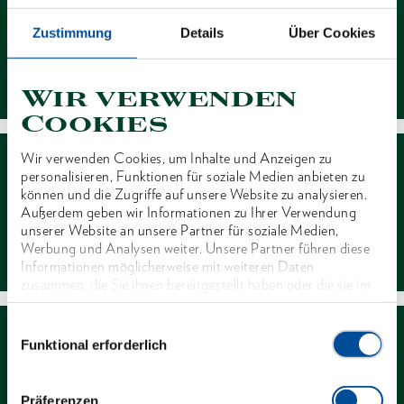
Zustimmung
Details
Über Cookies
Kontakt
Wir verwenden
Cookies
Wir verwenden Cookies, um Inhalte und Anzeigen zu
personalisieren, Funktionen für soziale Medien anbieten zu
können und die Zugriffe auf unsere Website zu analysieren.
Außerdem geben wir Informationen zu Ihrer Verwendung
unserer Website an unsere Partner für soziale Medien,
Händlersuche
Werbung und Analysen weiter. Unsere Partner führen diese
Informationen möglicherweise mit weiteren Daten
zusammen, die Sie ihnen bereitgestellt haben oder die sie im
Rahmen Ihrer Nutzung der Dienste gesammelt haben. Unsere
vollständige Datenschutzerklärung finden Sie
hier
Einwilligungsauswahl
Funktional erforderlich
Präferenzen