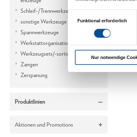
erkzeuge
Schleif-/Trennwerkzeuge
Einwilligungsauswahl
sonstige Werkzeuge
Funktional erforderlich
Spannwerkzeuge
Werkstattorganisation
Werkzeugsets/-sortimente
Nur notwendige Cook
Zangen
Zerspanung
Produktlinien
Aktionen und Promotions