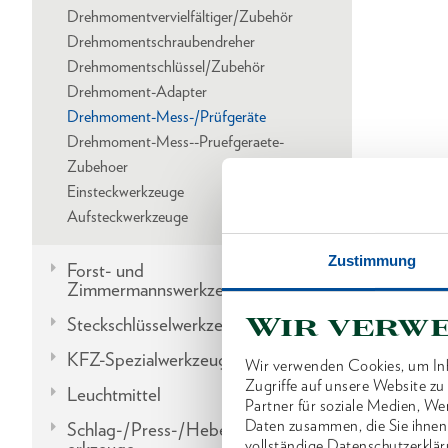
Drehmomentvervielfältiger/Zubehör
Drehmomentschraubendreher
Drehmomentschlüssel/Zubehör
Drehmoment-Adapter
Drehmoment-Mess-/Prüfgeräte
Drehmoment-Mess--Pruefgeraete-
Zubehoer
Einsteckwerkzeuge
Aufsteckwerkzeuge
Zustimmung
Forst- und
Zimmermannswerkzeuge
Wir verw
Steckschlüsselwerkzeuge
KFZ-Spezialwerkzeuge
Wir verwenden Cookies, um Inh
Zugriffe auf unsere Website z
Leuchtmittel
Partner für soziale Medien, We
Daten zusammen, die Sie ihnen
Schlag-/Press-/Hebel-/Einbauw
vollständige Datenschutzerklär