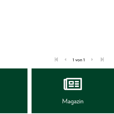
1 von 1
s
Magazin