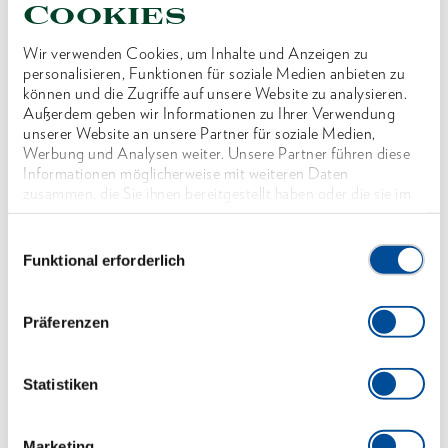
Doppel-Skala mit einer Skalenteilung von 5 Nm
Cookies
und 5 lbf·ft
Wir verwenden Cookies, um Inhalte und Anzeigen zu
Mit Druckknopfauslösung
personalisieren, Funktionen für soziale Medien anbieten zu
können und die Zugriffe auf unsere Website zu analysieren.
Technischer Vorteil/Funktion:
Außerdem geben wir Informationen zu Ihrer Verwendung
Leicht und robust - Gehäuse aus hochwertiger
unserer Website an unsere Partner für soziale Medien,
Werbung und Analysen weiter. Unsere Partner führen diese
Aluminiumlegierung
Informationen möglicherweise mit weiteren Daten
Keine Wertverschiebungen und Beeinflussung der
zusammen, die Sie ihnen bereitgestellt haben oder die sie im
Rahmen Ihrer Nutzung der Dienste gesammelt haben. Unsere
Genauigkeit durch beidhändiges Arbeiten oder
vollständige Datenschutzerklärung finden Sie
hier
Einwilligungsauswahl
Betätigung außerhalb des Griffes (wie bei
Funktional erforderlich
herkömmlichen Drehmomentschlüsseln).
Sowohl Antriebsvierkant als Drehpunkt liegen in
Präferenzen
einer Achse dadurch hohe Anwendungssicherheit,
verlängerbar um Arbeitsbelastung des Anwenders
Statistiken
reduzieren
Extrem geringer Verschleiß durch
Marketing