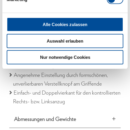
Kräftereduzierung der Hebelmechanik
Geschmiedete Hebelkette aus konzerneigener
Qualitäts-Schmiede
Alle Cookies zulassen
Höchste Präzision auch bei starkem
Dauergebrauch
Auswahl erlauben
Lange Lebensdauer und hohe Standzeiten
Einfache Bedienung - schneller und sicherer
Nur notwendige Cookies
Drehmomentanzug
Angenehme Einstellung durch formschönen,
unverlierbaren Verstellknopf am Griffende
Einfach- und Doppelvierkant für den kontrollierten
Rechts- bzw. Linksanzug
Abmessungen und Gewichte