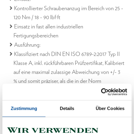
Kontrollierter Schraubenanzug im Bereich von 25 -
120 Nm / 18 - 90 lbf·ft
Einsatz in fast allen industriellen
Fertigungsbereichen
Ausführung:
Klassifiziert nach DIN EN ISO 6789-2:2017 Typ II
Klasse A, inkl. rückführbaren Prüfzertifikat, Kalibriert
auf eine maximal zulassige Abweichung von +/- 3
% und somit präziser, als die in der Norm
geforderten +/- 4 %
1/2" Vierkant mit Kugelsicherung DIN 3120 - A
12,5, ISO 1174
Zustimmung
Details
Über Cookies
Automatische Kurzwegauslösung mit fühl- und
hörbarem Signal
Wir verwenden