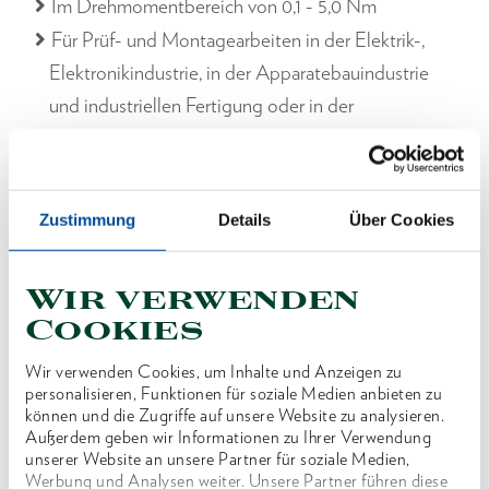
Im Drehmomentbereich von 0,1 - 5,0 Nm
Für Prüf- und Montagearbeiten in der Elektrik-,
Elektronikindustrie, in der Apparatebauindustrie
und industriellen Fertigung oder in der
Qualitätskontrolle
Ausführung:
Anzeigender Drehmoment-Prüfschrauber - mit
Zustimmung
Details
Über Cookies
Doppel-Skala (cNm / ozf·in bzw. lbf·in)
Mit 1/4" Innensechskantaufnahme zur Betätigung
Wir verwenden
von 1/4" Bits nach DIN 3126 - C 6,3
Cookies
Anzeigegenauigkeit: +/- 6 %Toleranz vom
angezeigten Wert
Wir verwenden Cookies, um Inhalte und Anzeigen zu
personalisieren, Funktionen für soziale Medien anbieten zu
Klassifizierung nach DIN EN ISO 6789 Typ I
können und die Zugriffe auf unsere Website zu analysieren.
Klasse D
Außerdem geben wir Informationen zu Ihrer Verwendung
unserer Website an unsere Partner für soziale Medien,
Für den kontrollierten Rechts- und Linksanzug
Werbung und Analysen weiter. Unsere Partner führen diese