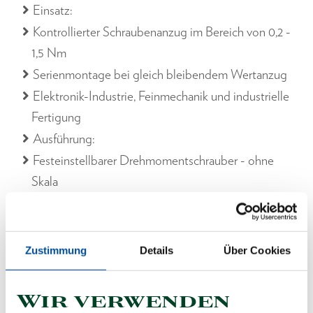
Einsatz:
Kontrollierter Schraubenanzug im Bereich von 0,2 -
1,5 Nm
Serienmontage bei gleich bleibendem Wertanzug
Elektronik-Industrie, Feinmechanik und industrielle
Fertigung
Ausführung:
Festeinstellbarer Drehmomentschrauber - ohne
Skala
Mit 1/4" Innensechskantaufnahme zur Betätigung
von 1/4" Bits nach DIN 3126 - C 6,3
Klassifiziert nach DIN EN ISO 6789 Typ II Klasse
Zustimmung
Details
Über Cookies
F, mit einem rückführbaren Prüfzertifikat
Kalibriert auf eine zulässige Abweichung von +/- 6
Wir verwenden
% vom eingestellten Wert