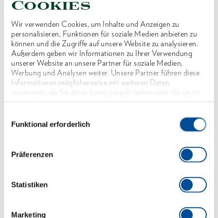
Cookies
EPA (Electrostatic Protected Area) konform, für
Wir verwenden Cookies, um Inhalte und Anzeigen zu
den Gebrauch in elektrostatisch sensiblen
personalisieren, Funktionen für soziale Medien anbieten zu
Anwendungen
können und die Zugriffe auf unsere Website zu analysieren.
Außerdem geben wir Informationen zu Ihrer Verwendung
Präzisions-Umlauf-Kugelkupplung für den
unserer Website an unsere Partner für soziale Medien,
kontrollierten Rechts- und Linksanzug
Werbung und Analysen weiter. Unsere Partner führen diese
Informationen möglicherweise mit weiteren Daten
Präzisions-Mechanismus gleitet bei Erreichen des
zusammen, die Sie ihnen bereitgestellt haben oder die sie im
eingestellten Wertes deutlich spürbar durch
Rahmen Ihrer Nutzung der Dienste gesammelt haben. Unsere
vollständige Datenschutzerklärung finden Sie
hier
Einwilligungsauswahl
Automatische Rückstellung in die
Funktional erforderlich
Ausgangsposition
Ermüdungsfreies Arbeiten wird durch einen
Präferenzen
ergonomischen Griff und der sanften Auslösung
erreicht
Statistiken
Kalibrieraufkleber können einfach auf die dafür
vorgesehene Nase aufgebracht werden
Marketing