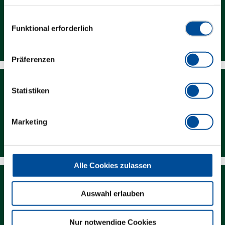
Rahmen Ihrer Nutzung der Dienste gesammelt haben. Unsere
vollständige Datenschutzerklärung finden Sie
hier
Einwilligungsauswahl
Funktional erforderlich
Händlersuche
Präferenzen
Statistiken
Marketing
Downloads
Alle Cookies zulassen
Auswahl erlauben
Nur notwendige Cookies