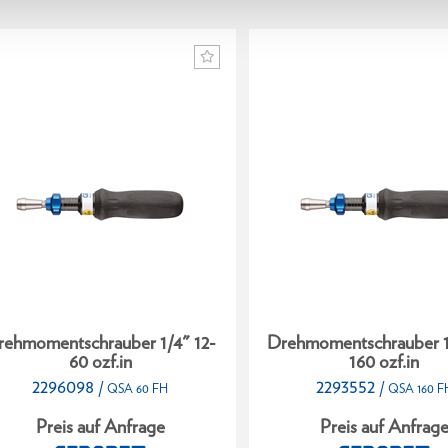
rehmomentschrauber 1/4" 12-
Drehmomentschrauber 1
60 ozf.in
160 ozf.in
2296098
2293552
/
/
QSA 60 FH
QSA 160 F
Preis auf Anfrage
Preis auf Anfrag