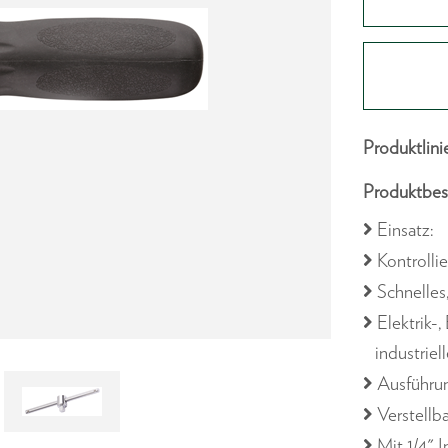
Produktlini
Produktbes
Einsatz:
Kontrolli
Schnelles
Elektrik-
industriel
Ausführu
Verstellb
Mit 1/4" 