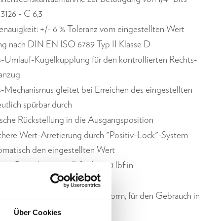
3126 - C 6,3
nauigkeit: +/- 6 % Toleranz vom eingestellten Wert
ng nach DIN EN ISO 6789 Typ II Klasse D
s-Umlauf-Kugelkupplung für den kontrollierten Rechts-
sanzug
s-Mechanismus gleitet bei Erreichen des eingestellten
utlich spürbar durch
che Rückstellung in die Ausgangsposition
ichere Wert-Arretierung durch "Positiv-Lock"-System
utomatisch den eingestellten Wert
im Bereich von 0,8 lbf·in bis 80 lbf·in
r-Skalenteilung: 1 lbf·in
trostatic Protected Area) konform, für den Gebrauch in
atisch sensiblen Anwendungen
Über Cookies