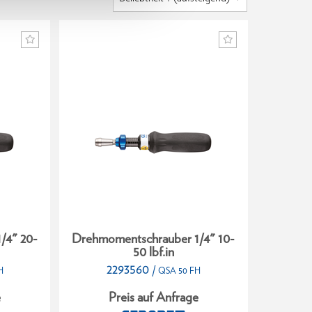
/4" 20-
Drehmomentschrauber 1/4" 10-
Drehmo
50 lbf.in
2293560
1
/
H
QSA 50 FH
e
Preis auf Anfrage
P