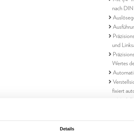
nach DIN 
Auslösege
Ausführu
Präzision
und Link
Präzision
Wertes de
Automatis
Verstells
fixiert a
4 Modelle 
Mikromete
EPA (Elec
elektrost
Details