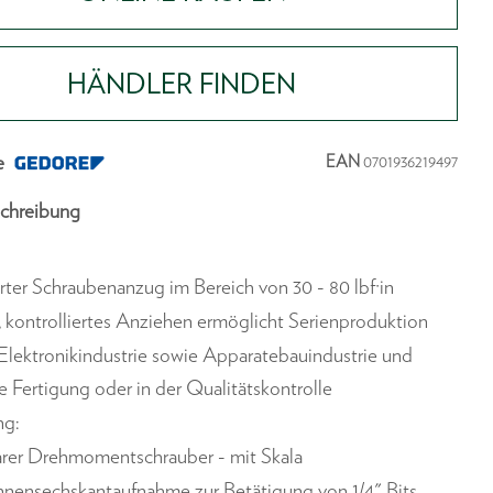
HÄNDLER FINDEN
e
EAN
0701936219497
chreibung
erter Schraubenanzug im Bereich von 30 - 80 lbf·in
, kontrolliertes Anziehen ermöglicht Serienproduktion
, Elektronikindustrie sowie Apparatebauindustrie und
le Fertigung oder in der Qualitätskontrolle
ng:
arer Drehmomentschrauber - mit Skala
Innensechskantaufnahme zur Betätigung von 1/4" Bits