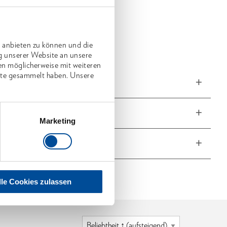
ang:
entschrauber Typ QSA
fikat nach DIN EN ISO 6789
 anbieten zu können und die
 in stabiler Kartonage
g unserer Website an unsere
en möglicherweise mit weiteren
nste gesammelt haben. Unsere
ngen und Gewichte
fang
Marketing
he Eigenschaften
lle Cookies zulassen