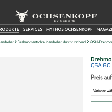
RODUKTE
SERVICES
MYTHOS OCHSENKOPF
MAGAZ
endreher
Drehmomentschraubendreher, durchrutschend
QSN-Drehmom
Drehmom
QSA 80
Preis au