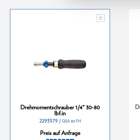
uber 1-6 Nm
Drehmomentschrauber 20-120
D
Drehmomentschrauber 1/4" 30-80
cNm
lbf.in
2293579
1400150
/
/
QSA 80 FH
N 600 FH
QSN 120 FH
Preis auf Anfrage
nfrage
Preis auf Anfrage