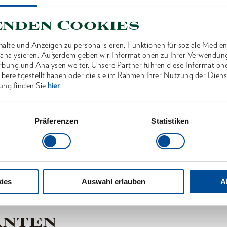
Lieferumf
Drehmom
enden Cookies
Prüfzerti
alte und Anzeigen zu personalisieren, Funktionen für soziale Medien
Lieferung
u analysieren. Außerdem geben wir Informationen zu Ihrer Verwendun
rbung und Analysen weiter. Unsere Partner führen diese Information
 bereitgestellt haben oder die sie im Rahmen Ihrer Nutzung der Die
Abmessu
ung finden Sie
hier
Lieferum
Präferenzen
Statistiken
Technisc
ies
Auswahl erlauben
A
ANTEN