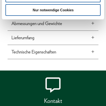
Prüfzertifikat nach DIN EN ISO 6789
Lieferung in stabiler Kartonage
Nur notwendige Cookies
Abmessungen und Gewichte
Lieferumfang
Technische Eigenschaften
Kontakt