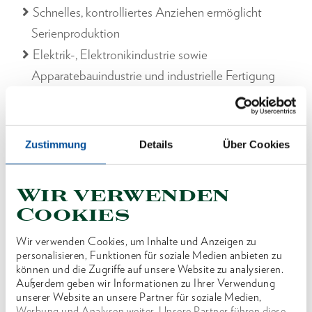
Schnelles, kontrolliertes Anziehen ermöglicht
Serienproduktion
Elektrik-, Elektronikindustrie sowie
Apparatebauindustrie und industrielle Fertigung
oder in der Qualitätskontrolle
Ausführung:
Verstellbarer Drehmomentschrauber - mit Skala
Zustimmung
Details
Über Cookies
Mit 1/4" Innensechskantaufnahme zur Betätigung
von 1/4" Bits nach DIN 3126 - C 6,3
Wir verwenden
Auslösegenauigkeit: +/- 6 % Toleranz vom
Cookies
eingestellten Wert
Wir verwenden Cookies, um Inhalte und Anzeigen zu
Ausführung nach DIN EN ISO 6789 Typ II Klasse
personalisieren, Funktionen für soziale Medien anbieten zu
D
können und die Zugriffe auf unsere Website zu analysieren.
Außerdem geben wir Informationen zu Ihrer Verwendung
Präzisions-Umlauf-Kugelkupplung für den
unserer Website an unsere Partner für soziale Medien,
kontrollierten Rechts- und Linksanzug
Werbung und Analysen weiter. Unsere Partner führen diese