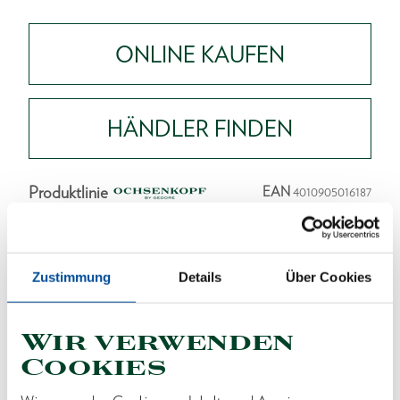
ONLINE KAUFEN
HÄNDLER FINDEN
Produktlinie
EAN
4010905016187
Produktbeschreibung
Das Modell der kanadischen Holzfäller - mit 2
Zustimmung
Details
Über Cookies
Schneiden für z. B. 2 verschiedene Anschliffe an nur
einer Axt
Wir verwenden
Zum Entasten, Fällen und zur Kulturpflege
Cookies
geeignet