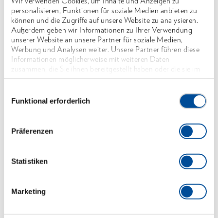
Das gleichbleibend dünne und fast bis zum Auge
Wir verwenden Cookies, um Inhalte und Anzeigen zu
personalisieren, Funktionen für soziale Medien anbieten zu
gehärtete Blatt sorgt für einen hohen
können und die Zugriffe auf unsere Website zu analysieren.
Gebrauchswert, eine lange Lebensdauer und ein
Außerdem geben wir Informationen zu Ihrer Verwendung
unserer Website an unsere Partner für soziale Medien,
niedriges Gewicht
Werbung und Analysen weiter. Unsere Partner führen diese
Einfacher Nachschliff durch den Anwender
Informationen möglicherweise mit weiteren Daten
zusammen, die Sie ihnen bereitgestellt haben oder die sie im
möglich
Rahmen Ihrer Nutzung der Dienste gesammelt haben. Unsere
Mit fein polierten Schneiden und Schneidenschutz
vollständige Datenschutzerklärung finden Sie
hier
Einwilligungsauswahl
Funktional erforderlich
Mit hochwertigem Stiel in Knauf-Form aus
Hickoryholz
Präferenzen
Abmessungen und Gewichte
Statistiken
Lieferumfang
Marketing
Technische Eigenschaften