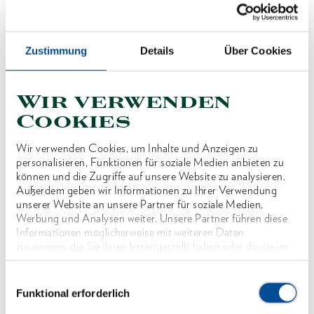
Zustimmung
Details
Über Cookies
Wir verwenden
Cookies
Wir verwenden Cookies, um Inhalte und Anzeigen zu
personalisieren, Funktionen für soziale Medien anbieten zu
können und die Zugriffe auf unsere Website zu analysieren.
EURO-Axt Rheinische Form1600 g
Außerdem geben wir Informationen zu Ihrer Verwendung
1591428
unserer Website an unsere Partner für soziale Medien,
/
OX 209 E-1602
Werbung und Analysen weiter. Unsere Partner führen diese
Preis auf Anfrage
Informationen möglicherweise mit weiteren Daten
zusammen, die Sie ihnen bereitgestellt haben oder die sie im
Rahmen Ihrer Nutzung der Dienste gesammelt haben. Unsere
vollständige Datenschutzerklärung finden Sie
hier
Einwilligungsauswahl
Funktional erforderlich
1 von 1