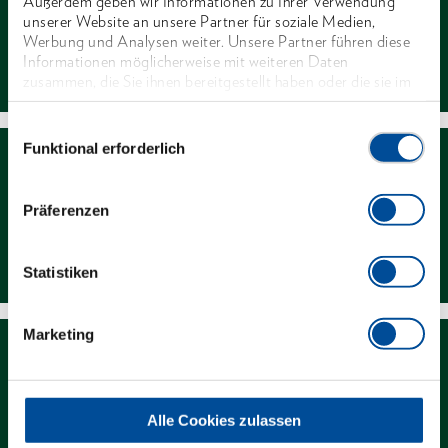
Außerdem geben wir Informationen zu Ihrer Verwendung
unserer Website an unsere Partner für soziale Medien,
Werbung und Analysen weiter. Unsere Partner führen diese
Kontakt
Informationen möglicherweise mit weiteren Daten
zusammen, die Sie ihnen bereitgestellt haben oder die sie im
Rahmen Ihrer Nutzung der Dienste gesammelt haben. Unsere
vollständige Datenschutzerklärung finden Sie
hier
Einwilligungsauswahl
Funktional erforderlich
Präferenzen
Händlersuche
Statistiken
Marketing
Alle Cookies zulassen
Downloads