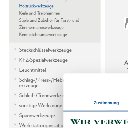
Holzrückwerkzeuge
Keile und Treibhämmer
Stiele und Zubehör für Forst- und
Zimmermannswerkzeuge
Kennzeichnungswerkzeuge
Steckschlüsselwerkzeuge
KFZ-Spezialwerkzeuge
A
Leuchtmittel
Schlag-/Press-/Hebel-/Einbauw
erkzeuge
Schleif-/Trennwerkzeuge
Zustimmung
sonstige Werkzeuge
Spannwerkzeuge
Wir verw
Werkstattorganisation