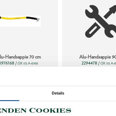
lu-Handsappie 70 cm
Alu-Handsappie 9
1976168
2294478
/
/
OX 172 A-0700
OX 172 A-
Preis auf Anfrage
Preis auf Anfra
Details
enden Cookies