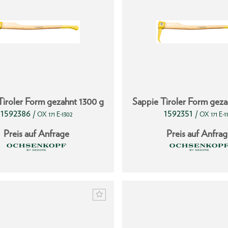
Tiroler Form gezahnt 1300 g
Sappie Tiroler Form geza
1592386
1592351
/
/
OX 171 E-1302
OX 171 E-1
Preis auf Anfrage
Preis auf Anfra