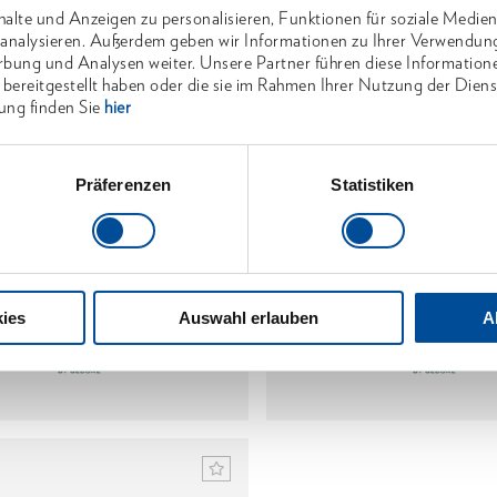
alte und Anzeigen zu personalisieren, Funktionen für soziale Medien
u analysieren. Außerdem geben wir Informationen zu Ihrer Verwendun
rbung und Analysen weiter. Unsere Partner führen diese Information
 bereitgestellt haben oder die sie im Rahmen Ihrer Nutzung der Die
ung finden Sie
hier
Präferenzen
Statistiken
ppie mit Eschenstiel 38 cm
Handsappie mit Eschenst
1592408
2976463
/
/
OX 173 E-0500
OX 173 E-
ies
Auswahl erlauben
A
Preis auf Anfrage
Preis auf Anfra