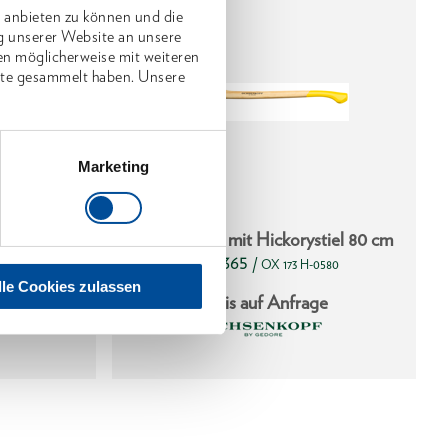
 anbieten zu können und die
g unserer Website an unsere
en möglicherweise mit weiteren
nste gesammelt haben. Unsere
Marketing
iel 60 cm
Handsappie mit Hickorystiel 80 cm
1949365
/
0600
OX 173 H-0580
lle Cookies zulassen
ge
Preis auf Anfrage