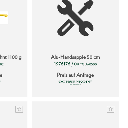
hnt 1100 g
Alu-Handsappie 50 cm
1976176
/
102
OX 172 A-0500
ge
Preis auf Anfrage