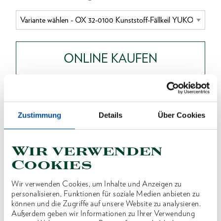
ONLINE KAUFEN
HÄNDLER FINDEN
Zustimmung
Details
Über Cookies
Produktlinie
EAN
4010905032101
Wir verwenden
Produktbeschreibung
Cookies
Aus hochwertigem, recycltem Polyamid-
Wir verwenden Cookies, um Inhalte und Anzeigen zu
Kunststoff
personalisieren, Funktionen für soziale Medien anbieten zu
können und die Zugriffe auf unsere Website zu analysieren.
Extrem schlagfest und daher bestens zum Fällen
Außerdem geben wir Informationen zu Ihrer Verwendung
geeignet, auch bei extremer Kälte