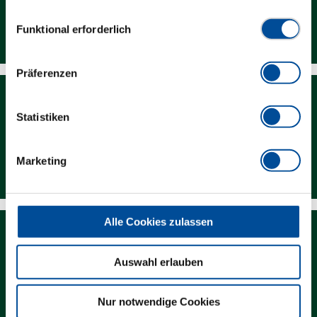
vollständige Datenschutzerklärung finden Sie
hier
Einwilligungsauswahl
Newsletter
Funktional erforderlich
Präferenzen
Statistiken
Händlersuche
Marketing
Alle Cookies zulassen
Auswahl erlauben
Downloads
Nur notwendige Cookies