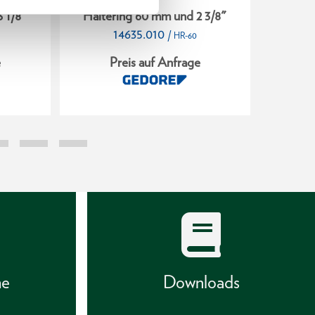
 1/8"
Haltering 60 mm und 2 3/8"
Hal
14635.010
/
HR-60
e
Preis auf Anfrage
P
he
Downloads