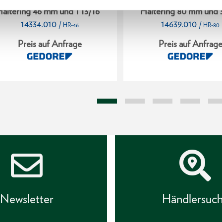
altering 46 mm und 1 13/16"
Haltering 80 mm und 3
14334.010
14639.010
/
/
HR-46
HR-80
Preis auf Anfrage
Preis auf Anfrag
Newsletter
Händlersuc