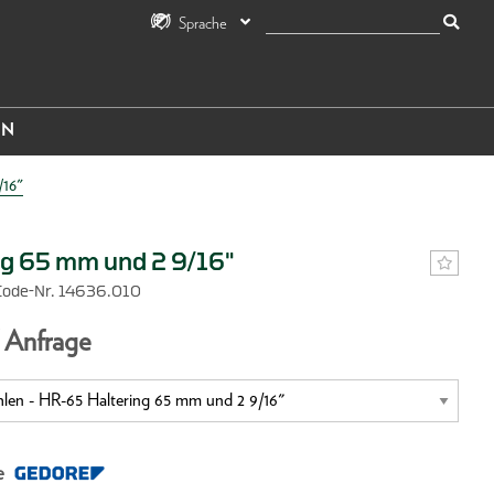
Sprache
IN
/16"
ng 65 mm und 2 9/16"
Code-Nr. 14636.010
f Anfrage
e