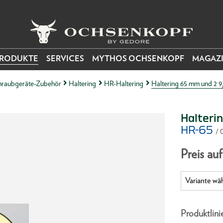
RODUKTE
SERVICES
MYTHOS OCHSENKOPF
MAGAZ
raubgeräte-Zubehör
Haltering
HR-Haltering
Haltering 65 mm und 2 9
Halteri
HR-65
/ 
Preis au
Produktlini