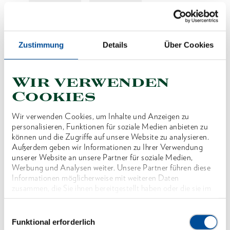
Preis auf Anfrage
Zustimmung
Details
Über Cookies
Wir verwenden
Produktlinie
Cookies
Produktbeschreibung
Wir verwenden Cookies, um Inhalte und Anzeigen zu
Zur Fixierung der Sechskantadapter
personalisieren, Funktionen für soziale Medien anbieten zu
können und die Zugriffe auf unsere Website zu analysieren.
Außerdem geben wir Informationen zu Ihrer Verwendung
Abmessungen und Gewichte
unserer Website an unsere Partner für soziale Medien,
Werbung und Analysen weiter. Unsere Partner führen diese
Informationen möglicherweise mit weiteren Daten
Lieferumfang
zusammen, die Sie ihnen bereitgestellt haben oder die sie im
Rahmen Ihrer Nutzung der Dienste gesammelt haben. Unsere
vollständige Datenschutzerklärung finden Sie
hier
Einwilligungsauswahl
Technische Eigenschaften
Funktional erforderlich