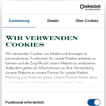
Preis auf Anfrage
Zustimmung
Details
Über Cookies
Wir verwenden
Produktlinie
Cookies
Produktbeschreibung
Wir verwenden Cookies, um Inhalte und Anzeigen zu
Zur Fixierung der Sechskantadapter
personalisieren, Funktionen für soziale Medien anbieten zu
können und die Zugriffe auf unsere Website zu analysieren.
Außerdem geben wir Informationen zu Ihrer Verwendung
Abmessungen und Gewichte
unserer Website an unsere Partner für soziale Medien,
Werbung und Analysen weiter. Unsere Partner führen diese
Informationen möglicherweise mit weiteren Daten
Lieferumfang
zusammen, die Sie ihnen bereitgestellt haben oder die sie im
Rahmen Ihrer Nutzung der Dienste gesammelt haben. Unsere
vollständige Datenschutzerklärung finden Sie
hier
Einwilligungsauswahl
Technische Eigenschaften
Funktional erforderlich