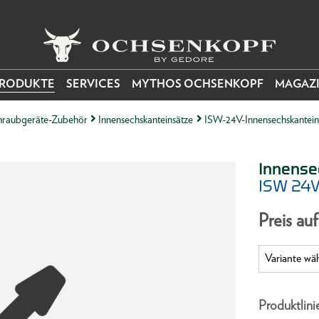
RODUKTE
SERVICES
MYTHOS OCHSENKOPF
MAGAZ
raubgeräte-Zubehör
Innensechskanteinsätze
ISW-24V-Innensechskantein
Innense
ISW 24V
Preis au
Produktlini