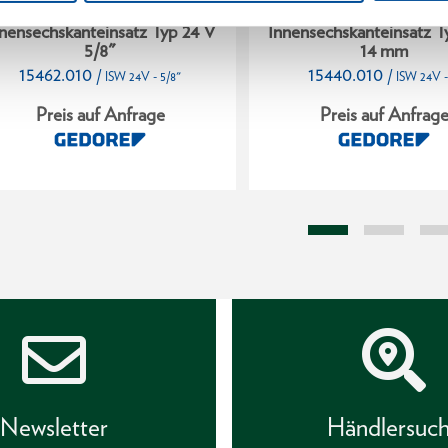
nensechskanteinsatz Typ 24 V
Innensechskanteinsatz T
5/8"
14 mm
15462.010
15440.010
/
/
ISW 24V - 5/8"
ISW 24V -
Preis auf Anfrage
Preis auf Anfrag
Newsletter
Händlersuc