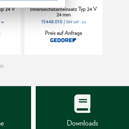
yp 24 V
Innensechskanteinsatz Typ 24 V
Innense
24 mm
15448.010
15
/
 14
ISW 24V - 24
e
Preis auf Anfrage
P
he
Downloads