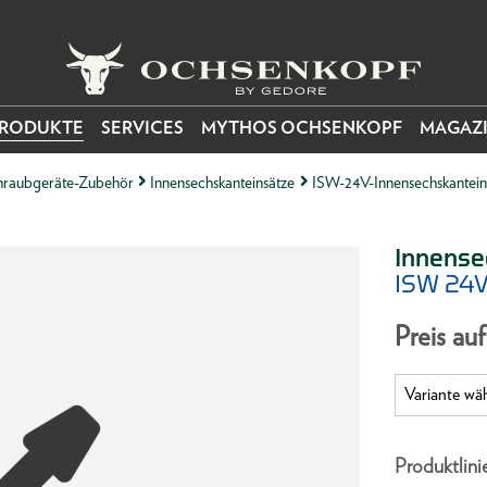
RODUKTE
SERVICES
MYTHOS OCHSENKOPF
MAGAZ
raubgeräte-Zubehör
Innensechskanteinsätze
ISW-24V-Innensechskantein
Innense
ISW 24V
Preis au
Produktlini