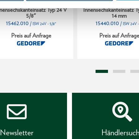
nensechskanteinsatz Typ 24 V
Innensechskanteinsatz T
5/8"
14 mm
15462.010
15440.010
/
/
ISW 24V - 5/8"
ISW 24V -
Preis auf Anfrage
Preis auf Anfrag
Newsletter
Händlersuc