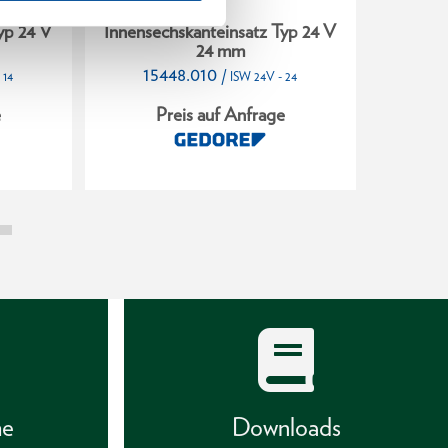
yp 24 V
Innensechskanteinsatz Typ 24 V
Innense
24 mm
15448.010
15
/
 14
ISW 24V - 24
e
Preis auf Anfrage
P
he
Downloads