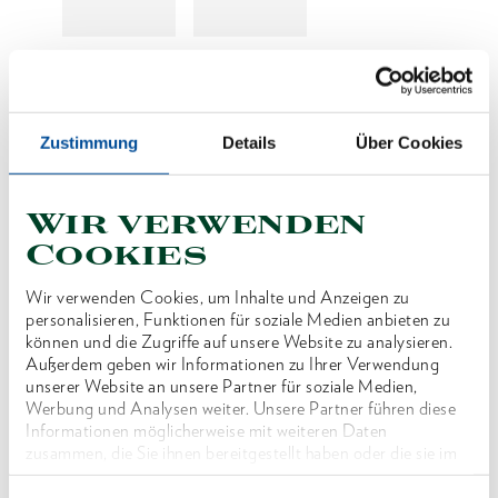
Preis auf Anfrage
Zustimmung
Details
Über Cookies
Produktlinie
Wir verwenden
Cookies
Produktbeschreibung
der Innensechskanteinsatz lässt sich durch
Wir verwenden Cookies, um Inhalte und Anzeigen zu
personalisieren, Funktionen für soziale Medien anbieten zu
Druckbolzentechnik direkt in den
können und die Zugriffe auf unsere Website zu analysieren.
Hydraulikschrauber einsetzen.
Außerdem geben wir Informationen zu Ihrer Verwendung
unserer Website an unsere Partner für soziale Medien,
Werbung und Analysen weiter. Unsere Partner führen diese
Abmessungen und Gewichte
Informationen möglicherweise mit weiteren Daten
zusammen, die Sie ihnen bereitgestellt haben oder die sie im
Rahmen Ihrer Nutzung der Dienste gesammelt haben. Unsere
vollständige Datenschutzerklärung finden Sie
hier