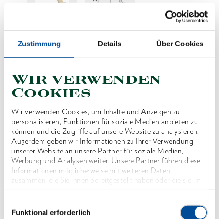
Preis auf Anfrage
Zustimmung
Details
Über Cookies
Wir verwenden
Cookies
Produktlinie
Wir verwenden Cookies, um Inhalte und Anzeigen zu
personalisieren, Funktionen für soziale Medien anbieten zu
Produktbeschreibung
können und die Zugriffe auf unsere Website zu analysieren.
Außerdem geben wir Informationen zu Ihrer Verwendung
unserer Website an unsere Partner für soziale Medien,
Abmessungen und Gewichte
Werbung und Analysen weiter. Unsere Partner führen diese
Informationen möglicherweise mit weiteren Daten
zusammen, die Sie ihnen bereitgestellt haben oder die sie im
Lieferumfang
Rahmen Ihrer Nutzung der Dienste gesammelt haben. Unsere
vollständige Datenschutzerklärung finden Sie
hier
Einwilligungsauswahl
Technische Eigenschaften
Funktional erforderlich