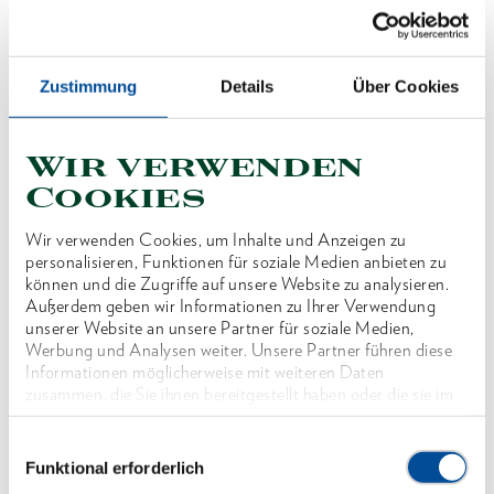
Preis auf Anfrage
Zustimmung
Details
Über Cookies
Wir verwenden
Cookies
Produktlinie
Wir verwenden Cookies, um Inhalte und Anzeigen zu
Produktbeschreibung
personalisieren, Funktionen für soziale Medien anbieten zu
können und die Zugriffe auf unsere Website zu analysieren.
Außerdem geben wir Informationen zu Ihrer Verwendung
Abmessungen und Gewichte
unserer Website an unsere Partner für soziale Medien,
Werbung und Analysen weiter. Unsere Partner führen diese
Informationen möglicherweise mit weiteren Daten
Lieferumfang
zusammen, die Sie ihnen bereitgestellt haben oder die sie im
Rahmen Ihrer Nutzung der Dienste gesammelt haben. Unsere
vollständige Datenschutzerklärung finden Sie
hier
Einwilligungsauswahl
Technische Eigenschaften
Funktional erforderlich