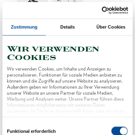
Preis auf Anfrage
Zustimmung
Details
Über Cookies
Wir verwenden
Cookies
Produktlinie
Wir verwenden Cookies, um Inhalte und Anzeigen zu
personalisieren, Funktionen für soziale Medien anbieten zu
Produktbeschreibung
können und die Zugriffe auf unsere Website zu analysieren.
Außerdem geben wir Informationen zu Ihrer Verwendung
unserer Website an unsere Partner für soziale Medien,
Abmessungen und Gewichte
Werbung und Analysen weiter. Unsere Partner führen diese
Informationen möglicherweise mit weiteren Daten
zusammen, die Sie ihnen bereitgestellt haben oder die sie im
Lieferumfang
Rahmen Ihrer Nutzung der Dienste gesammelt haben. Unsere
vollständige Datenschutzerklärung finden Sie
hier
Einwilligungsauswahl
Technische Eigenschaften
Funktional erforderlich