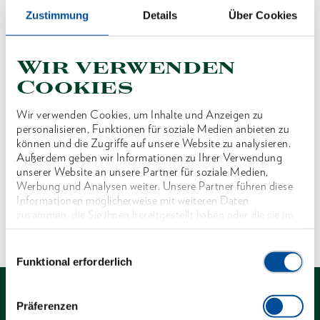
Zustimmung
Details
Über Cookies
Preis auf Anfrage
Wir verwenden
Cookies
Produktlinie
Wir verwenden Cookies, um Inhalte und Anzeigen zu
Produktbeschreibung
personalisieren, Funktionen für soziale Medien anbieten zu
können und die Zugriffe auf unsere Website zu analysieren.
Außerdem geben wir Informationen zu Ihrer Verwendung
Lieferumfang
unserer Website an unsere Partner für soziale Medien,
Werbung und Analysen weiter. Unsere Partner führen diese
Informationen möglicherweise mit weiteren Daten
Technische Eigenschaften
zusammen, die Sie ihnen bereitgestellt haben oder die sie im
Rahmen Ihrer Nutzung der Dienste gesammelt haben. Unsere
vollständige Datenschutzerklärung finden Sie
hier
Einwilligungsauswahl
Funktional erforderlich
Präferenzen