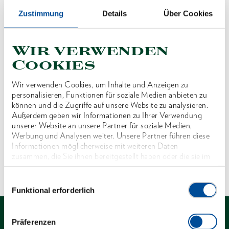
Preis auf Anfrage
Zustimmung
Details
Über Cookies
Wir verwenden
Cookies
Produktlinie
Wir verwenden Cookies, um Inhalte und Anzeigen zu
Produktbeschreibung
personalisieren, Funktionen für soziale Medien anbieten zu
können und die Zugriffe auf unsere Website zu analysieren.
Außerdem geben wir Informationen zu Ihrer Verwendung
Lieferumfang
unserer Website an unsere Partner für soziale Medien,
Werbung und Analysen weiter. Unsere Partner führen diese
Informationen möglicherweise mit weiteren Daten
Technische Eigenschaften
zusammen, die Sie ihnen bereitgestellt haben oder die sie im
Rahmen Ihrer Nutzung der Dienste gesammelt haben. Unsere
vollständige Datenschutzerklärung finden Sie
hier
Einwilligungsauswahl
Funktional erforderlich
Präferenzen