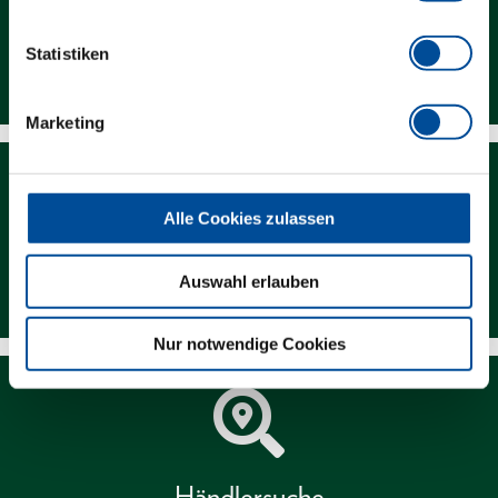
Statistiken
Kontakt
Marketing
Alle Cookies zulassen
Newsletter
Auswahl erlauben
Nur notwendige Cookies
Händlersuche