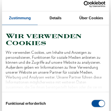
Preis auf Anfrage
Zustimmung
Details
Über Cookies
Wir verwenden
Cookies
Produktlinie
Wir verwenden Cookies, um Inhalte und Anzeigen zu
Produktbeschreibung
personalisieren, Funktionen für soziale Medien anbieten zu
können und die Zugriffe auf unsere Website zu analysieren.
Außerdem geben wir Informationen zu Ihrer Verwendung
Abmessungen und Gewichte
unserer Website an unsere Partner für soziale Medien,
Werbung und Analysen weiter. Unsere Partner führen diese
Informationen möglicherweise mit weiteren Daten
Lieferumfang
zusammen, die Sie ihnen bereitgestellt haben oder die sie im
Rahmen Ihrer Nutzung der Dienste gesammelt haben. Unsere
vollständige Datenschutzerklärung finden Sie
hier
Technische Eigenschaften
Einwilligungsauswahl
Funktional erforderlich