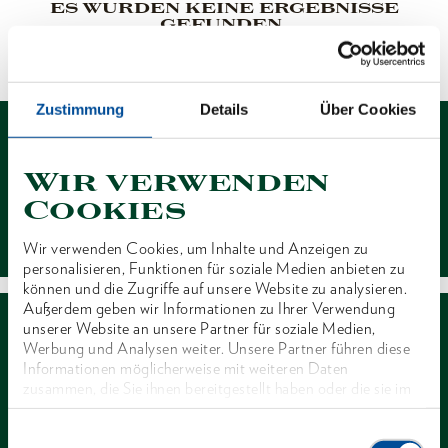
ES WURDEN KEINE ERGEBNISSE
GEFUNDEN.
1 von 1
Zustimmung
Details
Über Cookies
Wir verwenden
Cookies
Kontakt
Wir verwenden Cookies, um Inhalte und Anzeigen zu
personalisieren, Funktionen für soziale Medien anbieten zu
können und die Zugriffe auf unsere Website zu analysieren.
Außerdem geben wir Informationen zu Ihrer Verwendung
unserer Website an unsere Partner für soziale Medien,
Werbung und Analysen weiter. Unsere Partner führen diese
Informationen möglicherweise mit weiteren Daten
zusammen, die Sie ihnen bereitgestellt haben oder die sie im
Rahmen Ihrer Nutzung der Dienste gesammelt haben. Unsere
Händlersuche
vollständige Datenschutzerklärung finden Sie
hier
Einwilligungsauswahl