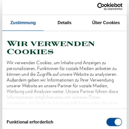
Preis auf Anfrage
Zustimmung
Details
Über Cookies
Wir verwenden
Cookies
Produktlinie
Wir verwenden Cookies, um Inhalte und Anzeigen zu
Produktbeschreibung
personalisieren, Funktionen für soziale Medien anbieten zu
können und die Zugriffe auf unsere Website zu analysieren.
Außerdem geben wir Informationen zu Ihrer Verwendung
Abmessungen und Gewichte
unserer Website an unsere Partner für soziale Medien,
Werbung und Analysen weiter. Unsere Partner führen diese
Informationen möglicherweise mit weiteren Daten
Lieferumfang
zusammen, die Sie ihnen bereitgestellt haben oder die sie im
Rahmen Ihrer Nutzung der Dienste gesammelt haben. Unsere
vollständige Datenschutzerklärung finden Sie
hier
Einwilligungsauswahl
Technische Eigenschaften
Funktional erforderlich