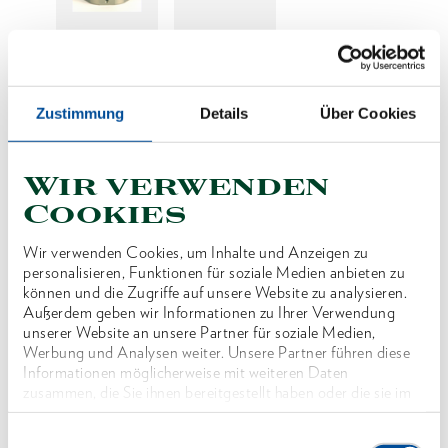
Preis auf Anfrage
Zustimmung
Details
Über Cookies
Wir verwenden
Produktlinie
Cookies
Produktbeschreibung
Wir verwenden Cookies, um Inhalte und Anzeigen zu
Reduzierung der SW für Wechselkassette Typ
personalisieren, Funktionen für soziale Medien anbieten zu
können und die Zugriffe auf unsere Website zu analysieren.
WK12 - 3"
Außerdem geben wir Informationen zu Ihrer Verwendung
unserer Website an unsere Partner für soziale Medien,
Werbung und Analysen weiter. Unsere Partner führen diese
Abmessungen und Gewichte
Informationen möglicherweise mit weiteren Daten
zusammen, die Sie ihnen bereitgestellt haben oder die sie im
Rahmen Ihrer Nutzung der Dienste gesammelt haben. Unsere
Lieferumfang
vollständige Datenschutzerklärung finden Sie
hier
Einwilligungsauswahl