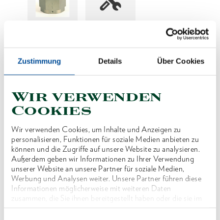
Preis auf Anfrage
Zustimmung
Details
Über Cookies
Wir verwenden
Produktlinie
Cookies
Produktbeschreibung
Wir verwenden Cookies, um Inhalte und Anzeigen zu
personalisieren, Funktionen für soziale Medien anbieten zu
Reduzierung der SW für Wechselkassette Typ
können und die Zugriffe auf unsere Website zu analysieren.
WK12 - 3 3/8"
Außerdem geben wir Informationen zu Ihrer Verwendung
unserer Website an unsere Partner für soziale Medien,
Werbung und Analysen weiter. Unsere Partner führen diese
Abmessungen und Gewichte
Informationen möglicherweise mit weiteren Daten
zusammen, die Sie ihnen bereitgestellt haben oder die sie im
Rahmen Ihrer Nutzung der Dienste gesammelt haben. Unsere
Lieferumfang
vollständige Datenschutzerklärung finden Sie
hier