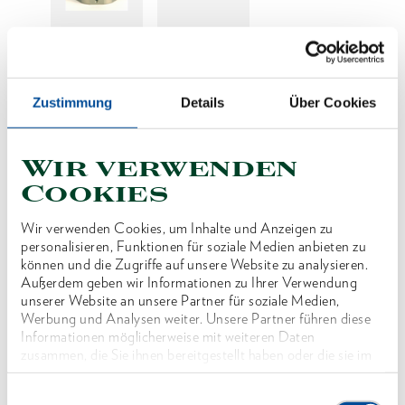
Preis auf Anfrage
Zustimmung
Details
Über Cookies
Wir verwenden
Produktlinie
Cookies
Produktbeschreibung
Wir verwenden Cookies, um Inhalte und Anzeigen zu
Reduzierung der SW für Wechselkassette Typ
personalisieren, Funktionen für soziale Medien anbieten zu
können und die Zugriffe auf unsere Website zu analysieren.
WK12 - 60
Außerdem geben wir Informationen zu Ihrer Verwendung
unserer Website an unsere Partner für soziale Medien,
Werbung und Analysen weiter. Unsere Partner führen diese
Abmessungen und Gewichte
Informationen möglicherweise mit weiteren Daten
zusammen, die Sie ihnen bereitgestellt haben oder die sie im
Rahmen Ihrer Nutzung der Dienste gesammelt haben. Unsere
Lieferumfang
vollständige Datenschutzerklärung finden Sie
hier
Einwilligungsauswahl