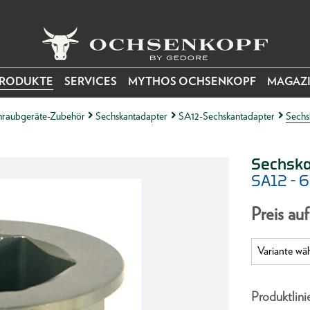
RODUKTE
SERVICES
MYTHOS OCHSENKOPF
MAGAZ
raubgeräte-Zubehör
Sechskantadapter
SA12-Sechskantadapter
Sechs
Sechska
SA12 - 
Preis au
Produktlini