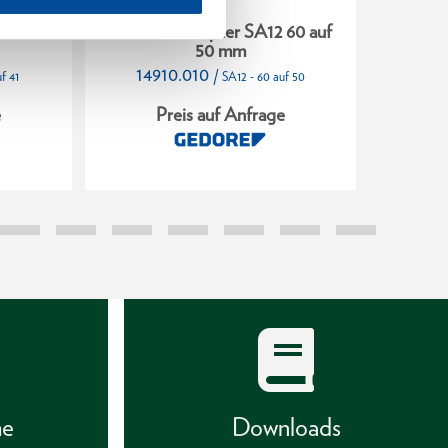
55 auf
Sechskantadapter SA12 60 auf
Sechsk
50 mm
14910.010
149
/
f 41
SA12 - 60 auf 50
e
Preis auf Anfrage
P
he
Downloads