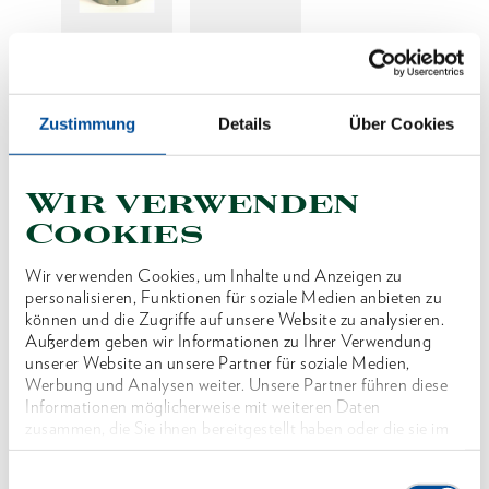
Preis auf Anfrage
Zustimmung
Details
Über Cookies
Wir verwenden
Produktlinie
Cookies
Produktbeschreibung
Wir verwenden Cookies, um Inhalte und Anzeigen zu
Reduzierung der SW für Wechselkassette Typ
personalisieren, Funktionen für soziale Medien anbieten zu
können und die Zugriffe auf unsere Website zu analysieren.
WK12 - 70
Außerdem geben wir Informationen zu Ihrer Verwendung
unserer Website an unsere Partner für soziale Medien,
Werbung und Analysen weiter. Unsere Partner führen diese
Abmessungen und Gewichte
Informationen möglicherweise mit weiteren Daten
zusammen, die Sie ihnen bereitgestellt haben oder die sie im
Rahmen Ihrer Nutzung der Dienste gesammelt haben. Unsere
Lieferumfang
vollständige Datenschutzerklärung finden Sie
hier
Einwilligungsauswahl