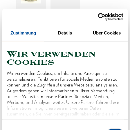
Preis auf Anfrage
Zustimmung
Details
Über Cookies
Wir verwenden
Produktlinie
Cookies
Produktbeschreibung
Wir verwenden Cookies, um Inhalte und Anzeigen zu
Reduzierung der SW für Wechselkassette Typ
personalisieren, Funktionen für soziale Medien anbieten zu
können und die Zugriffe auf unsere Website zu analysieren.
WK12 - 70
Außerdem geben wir Informationen zu Ihrer Verwendung
unserer Website an unsere Partner für soziale Medien,
Werbung und Analysen weiter. Unsere Partner führen diese
Abmessungen und Gewichte
Informationen möglicherweise mit weiteren Daten
zusammen, die Sie ihnen bereitgestellt haben oder die sie im
Rahmen Ihrer Nutzung der Dienste gesammelt haben. Unsere
Lieferumfang
vollständige Datenschutzerklärung finden Sie
hier
Einwilligungsauswahl