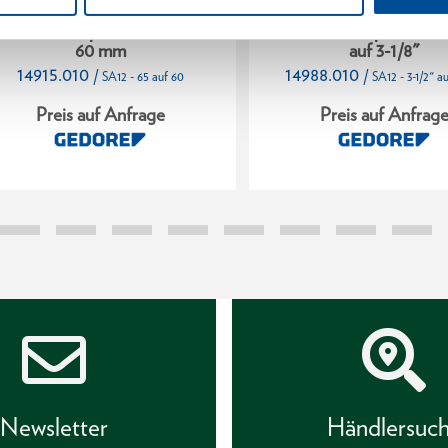
echskantadapter SA12 65 auf
Sechskantadapter SA12 
60 mm
auf 3-1/8"
14915.010
14988.010
/
/
SA12 - 65 auf 60
SA12 - 3-1/2" au
Preis auf Anfrage
Preis auf Anfrag
Newsletter
Händlersuc