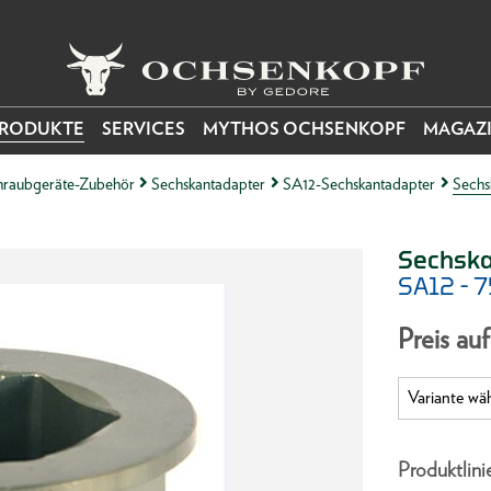
RODUKTE
SERVICES
MYTHOS OCHSENKOPF
MAGAZ
raubgeräte-Zubehör
Sechskantadapter
SA12-Sechskantadapter
Sechs
Sechska
SA12 - 
Preis au
Produktlini