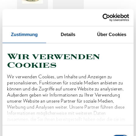
Preis auf Anfrage
Zustimmung
Details
Über Cookies
Wir verwenden
Produktlinie
Cookies
Produktbeschreibung
Wir verwenden Cookies, um Inhalte und Anzeigen zu
Reduzierung der SW für Wechselkassette Typ
personalisieren, Funktionen für soziale Medien anbieten zu
können und die Zugriffe auf unsere Website zu analysieren.
WK12 - 80
Außerdem geben wir Informationen zu Ihrer Verwendung
unserer Website an unsere Partner für soziale Medien,
Werbung und Analysen weiter. Unsere Partner führen diese
Abmessungen und Gewichte
Informationen möglicherweise mit weiteren Daten
zusammen, die Sie ihnen bereitgestellt haben oder die sie im
Rahmen Ihrer Nutzung der Dienste gesammelt haben. Unsere
Lieferumfang
vollständige Datenschutzerklärung finden Sie
hier
Einwilligungsauswahl