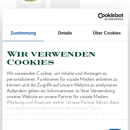
Preis auf Anfrage
Zustimmung
Details
Über Cookies
Wir verwenden
Produktlinie
Cookies
Produktbeschreibung
Wir verwenden Cookies, um Inhalte und Anzeigen zu
Reduzierung der SW für Wechselkassette Typ
personalisieren, Funktionen für soziale Medien anbieten zu
können und die Zugriffe auf unsere Website zu analysieren.
WK12 - 95
Außerdem geben wir Informationen zu Ihrer Verwendung
unserer Website an unsere Partner für soziale Medien,
Werbung und Analysen weiter. Unsere Partner führen diese
Abmessungen und Gewichte
Informationen möglicherweise mit weiteren Daten
zusammen, die Sie ihnen bereitgestellt haben oder die sie im
Rahmen Ihrer Nutzung der Dienste gesammelt haben. Unsere
Lieferumfang
vollständige Datenschutzerklärung finden Sie
hier
Einwilligungsauswahl