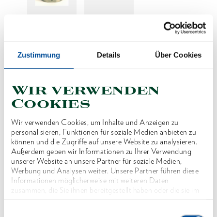
Preis auf Anfrage
Zustimmung
Details
Über Cookies
Wir verwenden
Produktlinie
Cookies
Produktbeschreibung
Wir verwenden Cookies, um Inhalte und Anzeigen zu
Reduzierung der SW für Wechselkassette Typ
personalisieren, Funktionen für soziale Medien anbieten zu
können und die Zugriffe auf unsere Website zu analysieren.
WK24 - 90
Außerdem geben wir Informationen zu Ihrer Verwendung
unserer Website an unsere Partner für soziale Medien,
Werbung und Analysen weiter. Unsere Partner führen diese
Abmessungen und Gewichte
Informationen möglicherweise mit weiteren Daten
zusammen, die Sie ihnen bereitgestellt haben oder die sie im
Rahmen Ihrer Nutzung der Dienste gesammelt haben. Unsere
Lieferumfang
vollständige Datenschutzerklärung finden Sie
hier
Einwilligungsauswahl