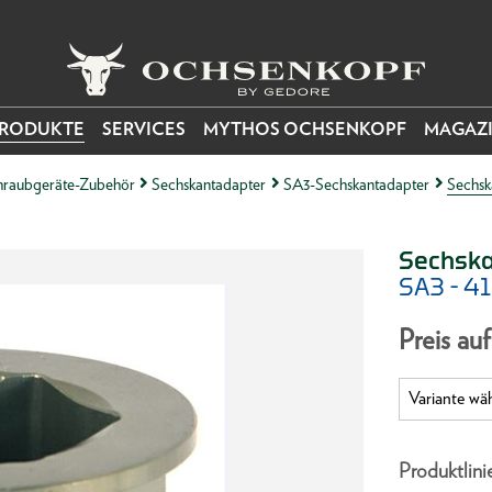
RODUKTE
SERVICES
MYTHOS OCHSENKOPF
MAGAZ
raubgeräte-Zubehör
Sechskantadapter
SA3-Sechskantadapter
Sechsk
Sechska
SA3 - 4
Preis au
Produktlini